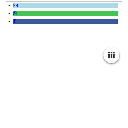
Zimmer/Preise
Aktivitäten/Activities
Rooms/Prices
Ca
mere/Prizzi
Foto/Video
Calendar
Navigation
Impres
sum