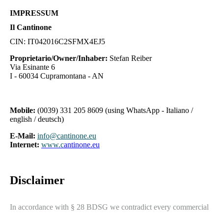
IMPRESSUM
Il Cantinone
CIN: IT042016C2SFMX4EJ5
Proprietario/Owner/Inhaber:
Stefan Reiber
Via Esinante 6
I - 60034 Cupramontana - AN
Mobile:
(0039) 331 205 8609 (using WhatsApp - Italiano /
english / deutsch)
E-Mail:
info@cantinone.eu
Internet:
www.c
antinone.eu
Disclaimer
In accordance with § 28 BDSG we contradict every commercial